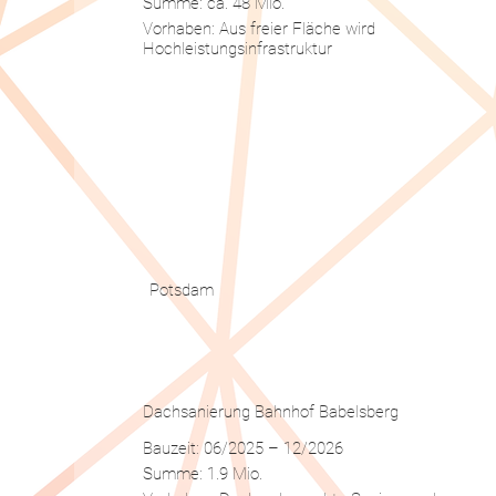
Summe: ca. 48 Mio.
Vorhaben: Aus freier Fläche wird
Hochleistungsinfrastruktur
Potsdam
Dachsanierung Bahnhof Babelsberg
Bauzeit: 06/2025 – 12/2026
Summe: 1.9 Mio.