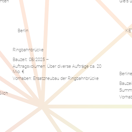
amten
Gleis 
Berlin
​KE
Ringbahnbrücke
Bauzeit: 08/2025 –
Auftragsvolumen: Über diverse Aufträge ca. 20
Mio. €
Berlin
Vorhaben: Ersatzneubau der Ringbahnbrücke
Bauzei
Summe:
ßlich
Vorhab