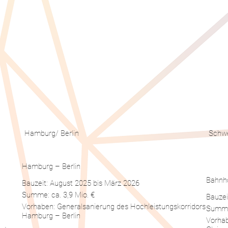
Hamburg/ Berlin
Schwe
Hamburg – Berlin
Bahnho
Bauzeit: August 2025 bis März 2026
Summe: ca. 3,9 Mio. €
Bauzei
Vorhaben: Generalsanierung des Hochleistungskorridors
Summe:
Hamburg – Berlin
Vorha