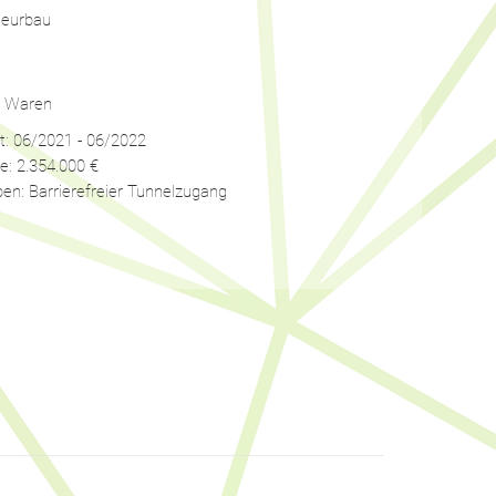
nieurbau
l Waren
t: 06/2021 - 06/2022
: 2.354.000 €
en: Barrierefreier Tunnelzugang