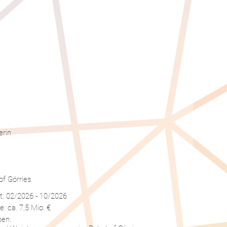
rin
f Görries
t: 02/2026 - 10/2026
 ca. 7,5 Mio. €
ben: