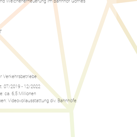
und Weichenerneuerung im Bahnhof Görries
T
er Verkehrsbetriebe
t: 07/2019 - 12/2022
 ca. 6,5 Millionen
en: Videovollausstattung div. Bahnhöfe.