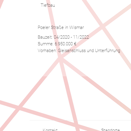
​Tiefbau
Poeler Straße in Wismar
Bauzeit: 04/2020 - 11/2022
Summe: 6.950.000 €
Vorhaben: Gleisanschluss und Unterführung
Kontakt
Standorte