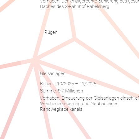
Vorhaben: Denkmalgerechte Sanierung des ges
Daches des S-Bahnhof Babelsberg
Rügen
Gleisanlagen
Bauzeit: 10/2025 – 11/2025
Summe: 9,7 Millionen
Vorhaben: Erneuerung der Gleisanlagen einschlie
Weichenerneuerung und Neubau eines
Randwegkabelkanals