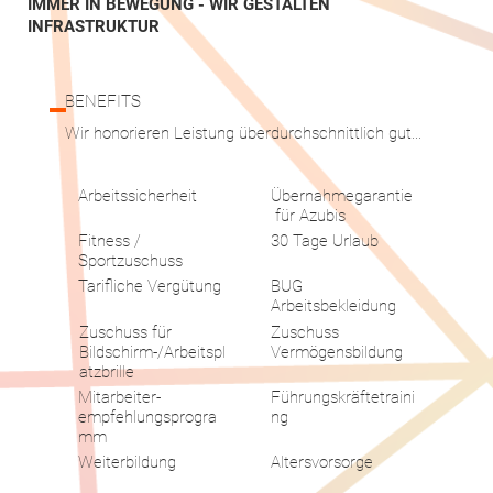
IMMER IN BEWEGUNG - WIR GESTALTEN
INFRASTRUKTUR
BENEFITS
Wir honorieren Leistung überdurchschnittlich gut...
Arbeitssicherheit
Übernahmegarantie
für Azubis
Fitness /
30 Tage Urlaub
Sportzuschuss
Tarifliche Vergütung
BUG
Arbeitsbekleidung
Zuschuss für
Zuschuss
Bildschirm-/Arbeitspl
Vermögensbildung
atzbrille
Mitarbeiter-
Führungskräftetraini
empfehlungsprogra
ng
mm
Weiterbildung
Altersvorsorge