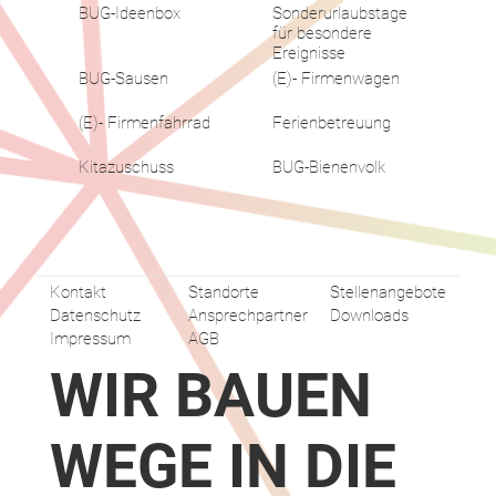
BUG-Ideenbox
Sonderurlaubstage
für besondere
Ereignisse
BUG-Sausen
(E)- Firmenwagen
(E)- Firmenfahrrad
Ferienbetreuung
Kitazuschuss
BUG-Bienenvolk
Kontakt
Standorte
Stellenangebote
Datenschutz
Ansprechpartner
Downloads
Impressum
AGB
WIR BAUEN
WEGE IN DIE