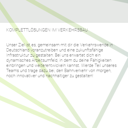
KOMPLETTLÖSUNGEN IM VERKEHRSBAU
Unser Ziel ist es, gemeinsam mit dir die Verkehrswende in
#PROJEKTE
Deutschland voranzutreiben und eine zukunftsfähige
Infrastruktur zu gestalten. Bei uns erwartet dich ein
dynamisches Arbeitsumfeld, in dem du deine Fähigkeiten
einbringen und weiterentwickeln kannst. Werde Teil unseres
Teams und trage dazu bei, den Bahnverkehr von morgen,
noch innovativer und nachhaltiger zu gestalten!