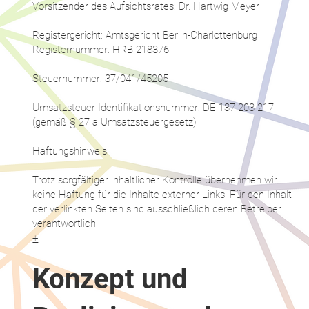
Vorsitzender des Aufsichtsrates: Dr. Hartwig Meyer
Registergericht: Amtsgericht Berlin-Charlottenburg
Registernummer: HRB 218376
Steuernummer: 37/041/45205
Umsatzsteuer-Identifikationsnummer: DE 137 203 217
(gemäß § 27 a Umsatzsteuergesetz)
Haftungshinweis:
Trotz sorgfältiger inhaltlicher Kontrolle übernehmen wir
keine Haftung für die Inhalte externer Links. Für den Inhalt
der verlinkten Seiten sind ausschließlich deren Betreiber
verantwortlich.
​+
Konzept und