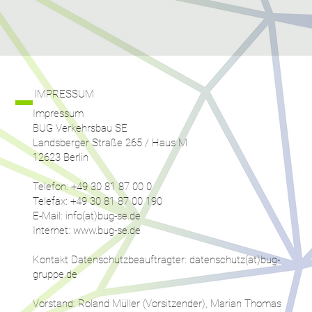
IMPRESSUM
Impressum
BUG Verkehrsbau SE
Landsberger Straße 265 / Haus M
12623 Berlin
Telefon: +49 30 81 87 00 0
Telefax: +49 30 81 87 00 190
E-Mail: info(at)bug-se.de
Internet: www.bug-se.de
Kontakt Datenschutzbeauftragter: datenschutz(at)bug-
gruppe.de
Vorstand: Roland Müller (Vorsitzender), Marian Thomas