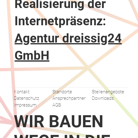
Realisierung der
Internetpräsenz:
Agentur dreissig24
GmbH
Kontakt
Standorte
Stellenangebote
Datenschutz
Ansprechpartner
Downloads
Impressum
AGB
WIR BAUEN