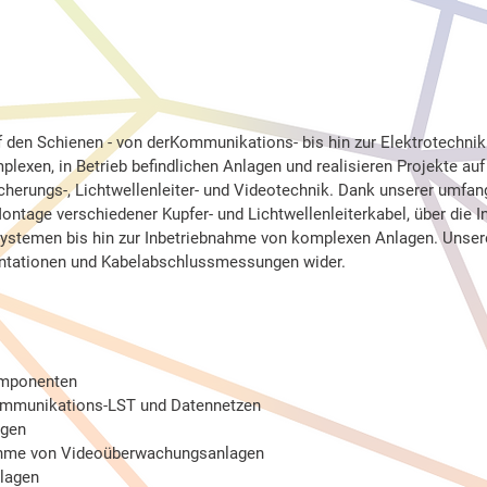
uf den Schienen - von derKommunikations- bis hin zur Elektrotechni
OTECHNIK
mplexen, in Betrieb befindlichen Anlagen und realisieren Projekte au
Sicherungs-, Lichtwellenleiter- und Videotechnik. Dank unserer umfa
Montage verschiedener Kupfer- und Lichtwellenleiterkabel, über die I
stemen bis hin zur Inbetriebnahme von komplexen Anlagen. Unsere
ntationen und Kabelabschlussmessungen wider.
omponenten
ommunikations-LST und Datennetzen
agen
nahme von Videoüberwachungsanlagen
lagen