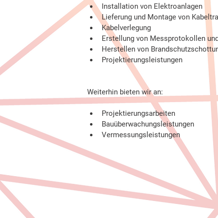
Installation von Elektroanlagen
Lieferung und Montage von Kabeltr
Kabelverlegung
Erstellung von Messprotokollen u
Herstellen von Brandschutzschottu
Projektierungsleistungen
Weiterhin bieten wir an:
Projektierungsarbeiten
Bauüberwachungsleistungen
Vermessungsleistungen